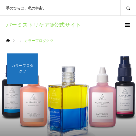
SEARCH
手のひらは、私の宇宙。
パーミストリケア®︎公式サイト
カラープロダクツ
ホーム
カラープロダ
クツ